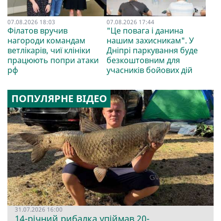
07.08.2026 18:03
07.08.2026 17:44
Філатов вручив
"Це повага і данина
нагороди командам
нашим захисникам". У
ветлікарів, чиї клініки
Дніпрі паркування буде
працюють попри атаки
безкоштовним для
рф
учасників бойових дій
ПОПУЛЯРНЕ ВІДЕО
31.07.2026 16:00
14-річний рибалка упіймав 20-