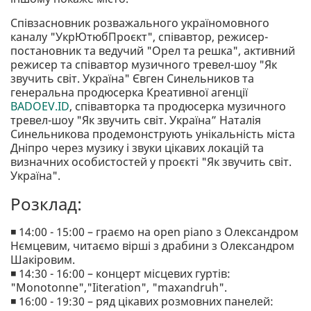
Співзасновник розважального україномовного
каналу "УкрЮтюбПроєкт", співавтор, режисер-
постановник та ведучий "Орел та решка", активний
режисер та співавтор музичного тревел-шоу "Як
звучить світ. Україна" Євген Синельников та
генеральна продюсерка Креативної агенції
BADOEV.ID
, співавторка та продюсерка музичного
тревел-шоу "Як звучить світ. Україна” Наталія
Синельникова продемонструють унікальність міста
Дніпро через музику і звуки цікавих локацій та
визначних особистостей у проєкті "Як звучить світ.
Україна".
Розклад:
◾️ 14:00 - 15:00 – граємо на оpen piano з Олександром
Нємцевим, читаємо вірші з драбини з Олександром
Шакіровим.
◾️ 14:30 - 16:00 – концерт місцевих гуртів:
"Monotonne","Iiteration", "maxandruh".
◾️ 16:00 - 19:30 – ряд цікавих розмовних панелей: