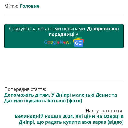
т
o
r
a
p
Мітки:
Головне
и
k
m
p
Слідкуйте за останніми новинами
Дніпровської
порадниці
у
G
o
o
g
l
e
N
e
w
s
Попередня стаття:
Допоможіть дітям. У Дніпрі маленькі Денис та
Данило шукають батьків (фото)
Наступна стаття:
Великодній кошик 2024. Які ціни на Озерці в
Дніпрі, що радять купити вже зараз (відео)