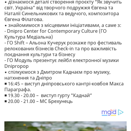
▪️ дізнаємося деталі створення проєкту “Як звучить
світ. Україна” від творчого подружжя Євгена та
Наталії Синельникових та ведучого, композитора
Євгена Філатова.
▪️ знайомимося з місцевими ініціативами, а саме з:
- Dnipro Center for Contemporary Culture (ГО
Культура Медіальна)
- ГО Shift – Альона Кучерук розкаже про фестиваль
релокованих бізнесів Check-in та про важливість
поєднання культури та бізнесу
- ГО Модуль презентує лейбл електронної музики
Dnipropop
▪️ спілкуємося з Дмитром Каднаєм про музику,
натхнення та Дніпро
◾️ 16:45 – виступ дніпровського кантрі-ковбоя Макса
Параграфа.
◾️ 19.30 - 20.00 – виступ гурту "Каднай”
◾️ 20.00 - 21.00 – МС Брехунець