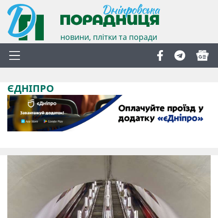
новини, плітки та поради
ЄДНІПРО