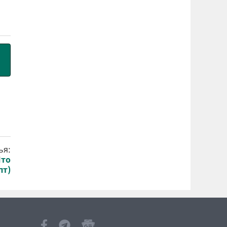
ья:
Что
пт)