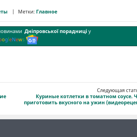
еты
Метки:
Главное
 новинами
Дніпровської порадниці
у
o
o
g
l
e
N
e
w
s
Следующая стат
ние
Куриные котлетки в томатном соусе. 
приготовить вкусного на ужин (видеореце