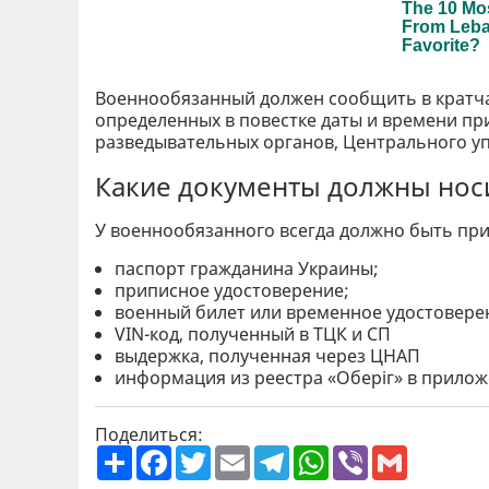
Военнообязанный должен сообщить в кратчай
определенных в повестке даты и времени пр
разведывательных органов, Центрального уп
Какие документы должны нос
У военнообязанного всегда должно быть при
паспорт гражданина Украины;
приписное удостоверение;
военный билет или временное удостовере
VIN-код, полученный в ТЦК и СП
выдержка, полученная через ЦНАП
информация из реестра «Оберіг» в прилож
Поделиться:
П
F
T
E
T
W
V
G
о
a
w
m
e
h
i
m
ш
c
i
a
l
a
b
a