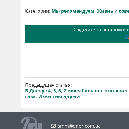
и
e
t
i
e
t
e
i
р
b
t
l
g
s
r
l
Категории:
Мы рекомендуем
,
Жизнь и сов
и
o
e
r
A
т
o
r
a
p
и
k
m
p
Слідкуйте за останніми
G
Предыдущая статья:
В Днепре 4, 5, 6, 7 июня большое отключе
газа. Известны адреса
smm@dnpr.com.ua