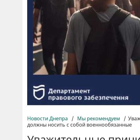
Новости Днепра
/
Мы рекомендуем
/
​​Ув
должны носить с собой военнообязанные
​​Уважительные прич