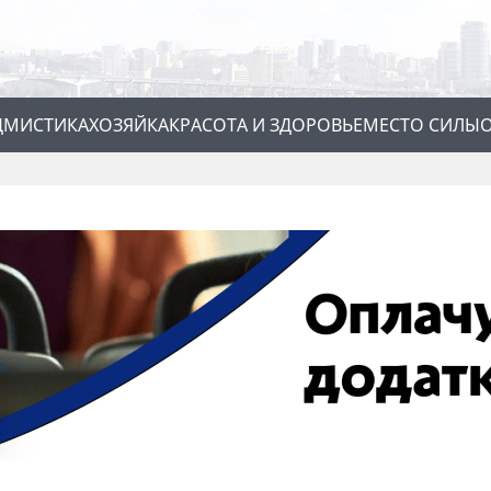
Д
МИСТИКА
ХОЗЯЙКА
КРАСОТА И ЗДОРОВЬЕ
МЕСТО СИЛЫ
О