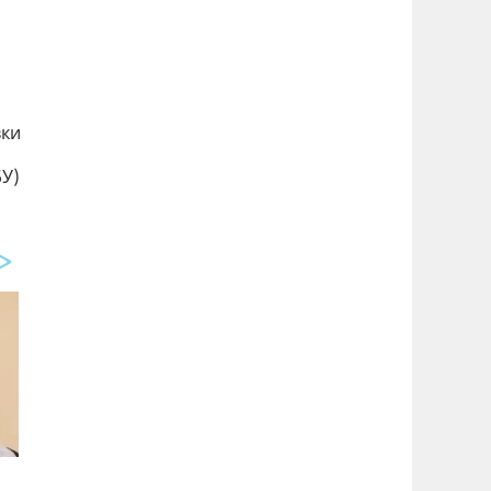
вки
БУ)