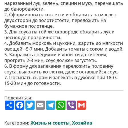
нарезанный лук, зелень, специи и муку, перемешать
до однородности.
2. Сформировать котлетки и обжарить на масле с
двух сторон до золотистости, переложить на
бумажное полотенце.
3. Для соуса на той же сковороде обжарить лук и
чеснок до прозрачности.
4. Добавить морковь и цуккини, жарить до мягкости
овощей ~5-7 мин. Добавить томаты с соком и водой.
5. Заправить специями и довести до кипения,
прогреть 2-3 мин, соус должен загустеть.
6. В форму для запекания переложить половину
соуса, выложить котлетки, далее оставшийся соус.
7. Посыпать сыром и запекать в духовке при 180 С
15-20 мин до готовности.
Поделиться:
П
F
T
E
T
W
V
G
о
a
w
m
e
h
i
m
ш
c
i
a
l
a
b
a
и
e
t
i
e
t
e
i
р
b
t
l
g
s
r
l
Категории:
Жизнь и советы
,
Хозяйка
и
o
e
r
A