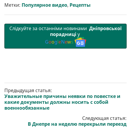
т
o
r
a
p
Метки:
Популярное видео
,
Рецепты
и
k
m
p
Слідкуйте за останніми новинами
Дніпровської
порадниці
у
G
o
o
g
l
e
N
e
w
s
Предыдущая статья:
​​Уважительные причины неявки по повестке и
какие документы должны носить с собой
военнообязанные
Следующая статья:
В Днепре на неделю перекрыли переезд