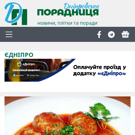
новини, плітки та поради
ЄДНІПРО