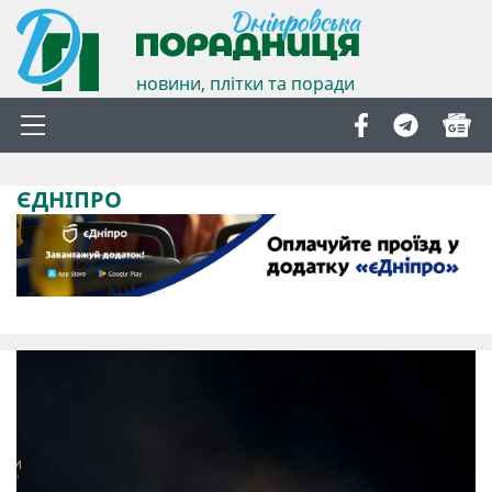
новини, плітки та поради
ЄДНІПРО