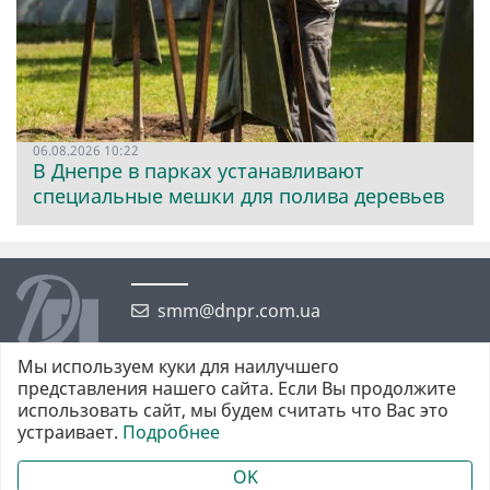
06.08.2026 10:22
В Днепре в парках устанавливают
специальные мешки для полива деревьев
smm@dnpr.com.ua
Мы используем куки для наилучшего
представления нашего сайта. Если Вы продолжите
использовать сайт, мы будем считать что Вас это
устраивает.
Подробнее
©2026 https://dnpr.com.ua Дніпровська порадниця
Всі права захищені. При повному або частковому використанні
OK
матеріалів обов'язкове активне гіперпосилання у першому абзаці.