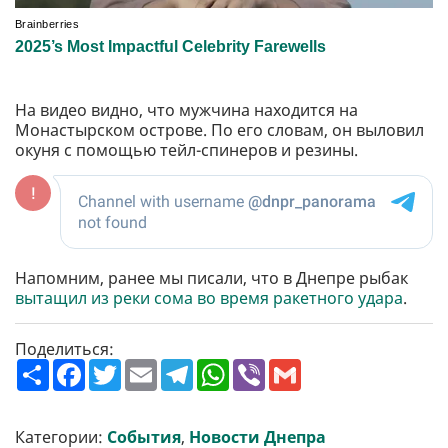
На видео видно, что мужчина находится на
Монастырском острове. По его словам, он выловил
окуня с помощью тейл-спинеров и резины.
Напомним, ранее мы писали, что в Днепре рыбак
вытащил из реки сома во время ракетного удара
.
Поделиться:
П
F
T
E
T
W
V
G
о
a
w
m
e
h
i
m
ш
c
i
a
l
a
b
a
и
e
t
i
e
t
e
i
р
b
t
l
g
s
r
l
Категории:
События
,
Новости Днепра
и
o
e
r
A