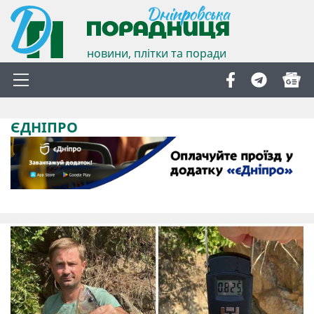
новини, плітки та поради
ЄДНІПРО