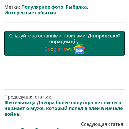
т
o
r
a
p
Метки:
Популярное фото
,
Рыбалка
,
и
k
m
p
Интересные события
Слідкуйте за останніми новинами
Дніпровської
порадниці
у
G
o
o
g
l
e
N
e
w
s
Предыдущая статья:
Жительница Днепра более полутора лет ничего
не знает о муже, который попал в плен в начале
войны
Следующая статья: