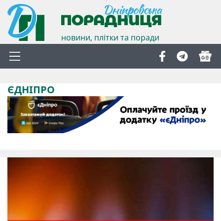
новини, плітки та поради
ЄДНІПРО