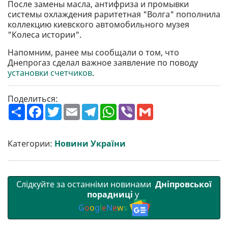
После замены масла, антифриза и промывки
системы охлаждения раритетная "Волга" пополнила
коллекцию киевского автомобильного музея
"Колеса истории".
Напомним, ранее мы сообщали о том, что
Днепрогаз сделал важное заявление по поводу
установки счетчиков
.
Поделиться:
П
F
T
E
T
W
V
G
о
a
w
m
e
h
i
m
ш
c
i
a
l
a
b
a
и
e
t
i
e
t
e
i
р
b
t
l
g
s
r
l
Категории:
Новини України
и
o
e
r
A
т
o
r
a
p
и
k
m
p
Слідкуйте за останніми новинами
Дніпровської
порадниці
у
G
o
o
g
l
e
N
e
w
s