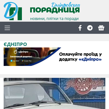
новини, плітки та поради
ЄДНІПРО