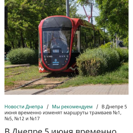
Новости Днепра
/
Мы рекомендуем
/
В Днепре 5
июня временно изменят маршруты трамваев №1,
№5, №12 и №17
В Днепре 5 июня временно