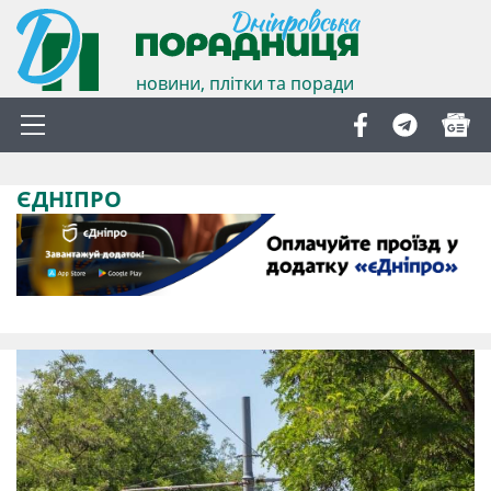
новини, плітки та поради
ЄДНІПРО