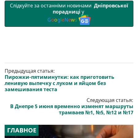
Слідкуйте за останніми новинами
Дніпровської
порадниці
у
G
o
o
g
l
e
N
e
w
s
Предыдущая статья:
Пирожки-пятиминутки: как приготовить
ленивую выпечку с луком и яйцом без
замешивания теста
Следующая статья:
В Днепре 5 июня временно изменят маршруты
трамваев №1, №5, №12 и №17
ГЛАВНОЕ