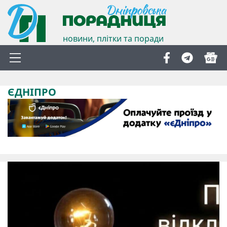
новини, плітки та поради
ЄДНІПРО