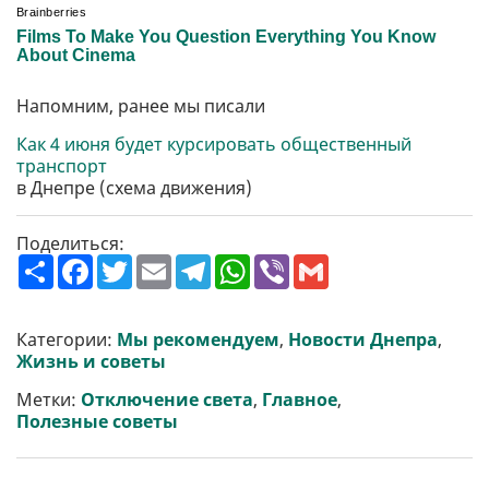
Напомним, ранее мы писали
Как 4 июня будет курсировать общественный
транспорт
в Днепре (схема движения)
Поделиться:
П
F
T
E
T
W
V
G
о
a
w
m
e
h
i
m
ш
c
i
a
l
a
b
a
и
e
t
i
e
t
e
i
р
b
t
l
g
s
r
l
Категории:
Мы рекомендуем
,
Новости Днепра
,
и
o
e
r
A
Жизнь и советы
т
o
r
a
p
и
k
m
p
Метки:
Отключение света
,
Главное
,
Полезные советы