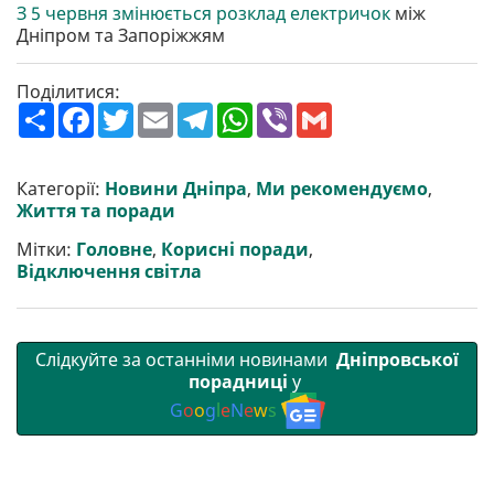
З 5 червня змінюється розклад електричок
між
Дніпром та Запоріжжям
Поділитися:
П
F
T
E
T
W
V
G
о
a
w
m
e
h
i
m
ш
c
i
a
l
a
b
a
и
e
t
i
e
t
e
i
р
b
t
l
g
s
r
l
Категорії:
Новини Дніпра
,
Ми рекомендуємо
,
и
o
e
r
A
Життя та поради
т
o
r
a
p
и
k
m
p
Мітки:
Головне
,
Корисні поради
,
Відключення світла
Слідкуйте за останніми новинами
Дніпровської
порадниці
у
G
o
o
g
l
e
N
e
w
s