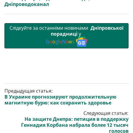
и
k
m
p
Дніпроводоканал
Слідкуйте за останніми новинами
Дніпровської
порадниці
у
G
o
o
g
l
e
N
e
w
s
Предыдущая статья:
В Украине прогнозируют продолжительную
магнитную бурю: как сохранить здоровье
Следующая статья:
На защите Днепра: петиция в поддержку
Геннадия Корбана набрала более 12 тысяч
голосов