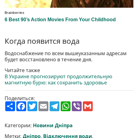
Когда появится вода
Водоснабжение по всем вышеуказанным адресам
будет восстановлено в течение дня.
Читайте также
В Украине прогнозируют продолжительную
магнитную бурю: как сохранить здоровье
Поделиться:
П
F
T
E
T
W
V
G
о
a
w
m
e
h
i
m
ш
c
i
a
l
a
b
a
и
e
t
i
e
t
e
i
р
b
t
l
g
s
r
l
Категории:
Новини Дніпра
и
o
e
r
A
т
o
r
a
p
Метки:
Дніпро
,
Відключення води
,