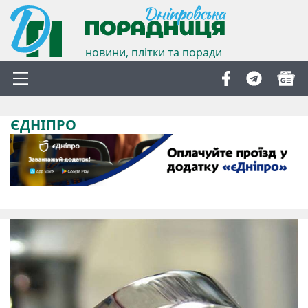
новини, плітки та поради
ЄДНІПРО