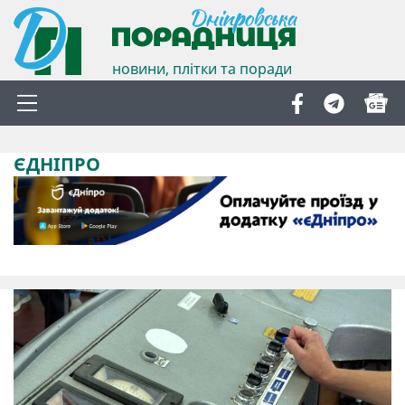
новини, плітки та поради
ЄДНІПРО