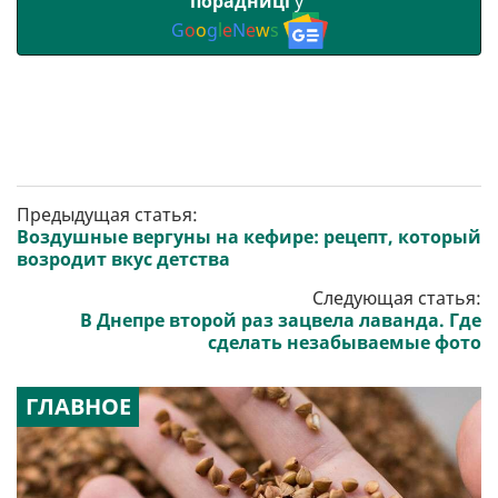
порадниці
у
G
o
o
g
l
e
N
e
w
s
Предыдущая статья:
Воздушные вергуны на кефире: рецепт, который
возродит вкус детства
Следующая статья:
В Днепре второй раз зацвела лаванда. Где
сделать незабываемые фото
ГЛАВНОЕ