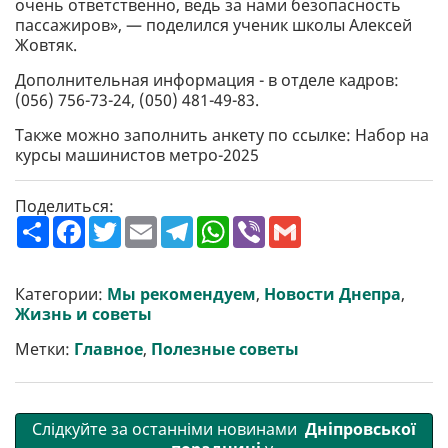
очень ответственно, ведь за нами безопасность
пассажиров», — поделился ученик школы Алексей
Жовтяк.
Дополнительная информация - в отделе кадров:
(056) 756-73-24, (050) 481-49-83.
Также можно заполнить анкету по ссылке: Набор на
курсы машинистов метро-2025
Поделиться:
П
F
T
E
T
W
V
G
о
a
w
m
e
h
i
m
ш
c
i
a
l
a
b
a
и
e
t
i
e
t
e
i
р
b
t
l
g
s
r
l
Категории:
Мы рекомендуем
,
Новости Днепра
,
и
o
e
r
A
Жизнь и советы
т
o
r
a
p
и
k
m
p
Метки:
Главное
,
Полезные советы
Слідкуйте за останніми новинами
Дніпровської