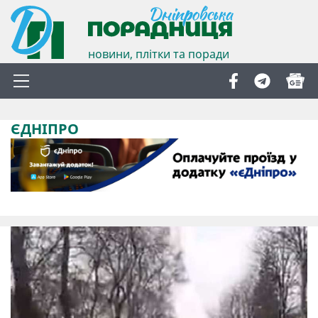
новини, плітки та поради
ЄДНІПРО