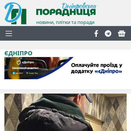
новини, плітки та поради
ЄДНІПРО