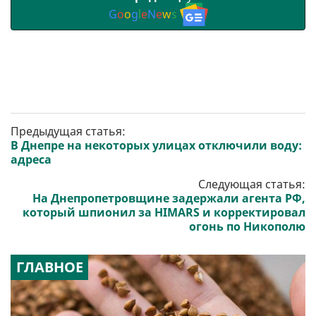
G
o
o
g
l
e
N
e
w
s
Предыдущая статья:
В Днепре на некоторых улицах отключили воду:
адреса
Следующая статья:
На Днепропетровщине задержали агента РФ,
который шпионил за HIMARS и корректировал
огонь по Никополю
ГЛАВНОЕ