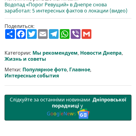
Водопад «Порог Ревущий» в Днепре снова
заработал: 5 интересных фактов о локации (видео)
Поделиться:
П
F
T
E
T
W
V
G
о
a
w
m
e
h
i
m
ш
c
i
a
l
a
b
a
и
e
t
i
e
t
e
i
р
b
t
l
g
s
r
l
Категории:
Мы рекомендуем
,
Новости Днепра
,
и
o
e
r
A
Жизнь и советы
т
o
r
a
p
и
k
m
p
Метки:
Популярное фото
,
Главное
,
Интересные события
Слідкуйте за останніми новинами
Дніпровської
порадниці
у
G
o
o
g
l
e
N
e
w
s