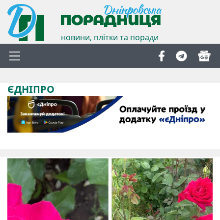
новини, плітки та поради
ЄДНІПРО