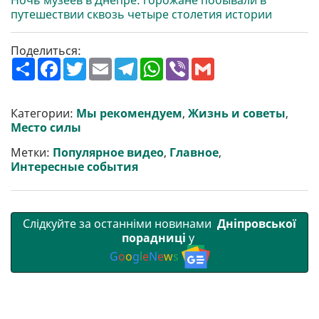
Ночь музеев в Днепре: горожане побывали в
путешествии сквозь четыре столетия истории
Поделиться:
П
F
T
E
T
W
V
G
о
a
w
m
e
h
i
m
ш
c
i
a
l
a
b
a
и
e
t
i
e
t
e
i
р
b
t
l
g
s
r
l
Категории:
Мы рекомендуем
,
Жизнь и советы
,
и
o
e
r
A
Место силы
т
o
r
a
p
и
k
m
p
Метки:
Популярное видео
,
Главное
,
Интересные события
Слідкуйте за останніми новинами
Дніпровської
порадниці
у
G
o
o
g
l
e
N
e
w
s