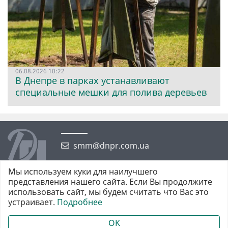
06.08.2026 10:22
В Днепре в парках устанавливают
специальные мешки для полива деревьев
smm@dnpr.com.ua
Мы используем куки для наилучшего
представления нашего сайта. Если Вы продолжите
использовать сайт, мы будем считать что Вас это
устраивает.
Подробнее
©2026 https://dnpr.com.ua Дніпровська порадниця
Всі права захищені. При повному або частковому використанні
OK
матеріалів обов'язкове активне гіперпосилання у першому абзаці.