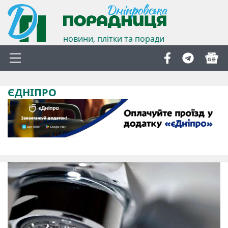
новини, плітки та поради
ЄДНІПРО