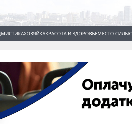
Д
МИСТИКА
ХОЗЯЙКА
КРАСОТА И ЗДОРОВЬЕ
МЕСТО СИЛЫ
О