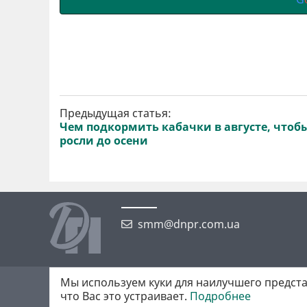
Предыдущая статья:
Чем подкормить кабачки в августе, чтоб
росли до осени
smm@dnpr.com.ua
Мы используем куки для наилучшего предста
©2026 https://dnpr.com.ua Дніпровська порадниця
что Вас это устраивает.
Подробнее
Всі права захищені. При повному або частковому використанні