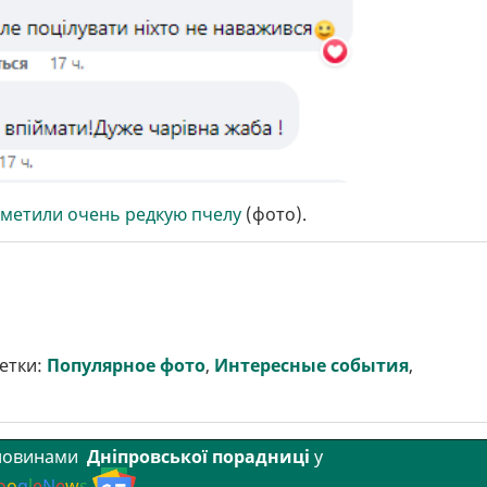
аметили очень редкую пчелу
(фото).
етки:
Популярное фото
,
Интересные события
,
 новинами
Дніпровської порадниці
у
o
o
g
l
e
N
e
w
s