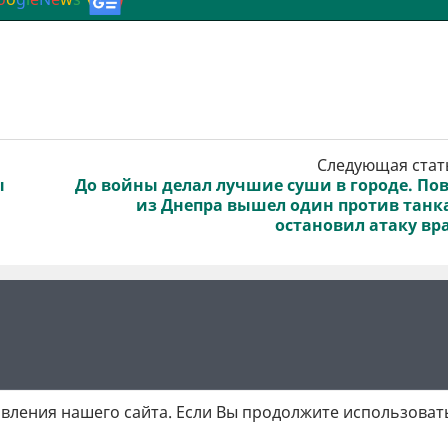
Следующая стат
ы
До войны делал лучшие суши в городе. По
из Днепра вышел один против танк
остановил атаку вр
вления нашего сайта. Если Вы продолжите использовать
 матеріалів обов'язкове активне гіперпосилання у першому абзаці.