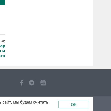
ья:
вар
а и
ага
 сайт, мы будем считать
OK