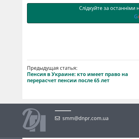
и
k
m
p
Слідкуйте за останніми
G
Предыдущая статья:
Пенсия в Украине: кто имеет право на
перерасчет пенсии после 65 лет
smm@dnpr.com.ua