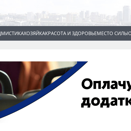
Д
МИСТИКА
ХОЗЯЙКА
КРАСОТА И ЗДОРОВЬЕ
МЕСТО СИЛЫ
О