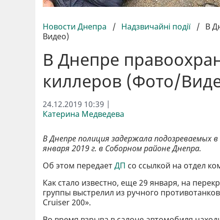
Новости Днепра
/
Надзвичайні події
/
В Д
Видео)
В Днепре правоохра
киллеров (Фото/Виде
24.12.2019 10:39 |
Катерина Медведева
В Днепре полиция задержала подозреваемых в
января 2019 г. в Соборном районе Днепра.
Об этом передает
ДП
со ссылкой на отдел к
Как стало известно, еще 29 января, на перек
группы выстрелил из ручного противотанков
Cruiser 200».
Во время взрыва в салоне автомобиля находи