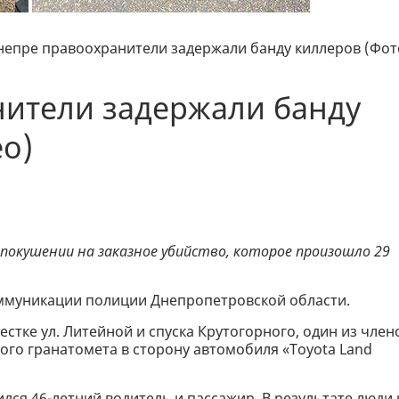
непре правоохранители задержали банду киллеров (Фот
нители задержали банду
о)
 покушении на заказное убийство, которое произошло 29
оммуникации полиции Днепропетровской области.
рестке ул. Литейной и спуска Крутогорного, один из член
ого гранатомета в сторону автомобиля «Toyota Land
лся 46-летний водитель и пассажир. В результате люди 