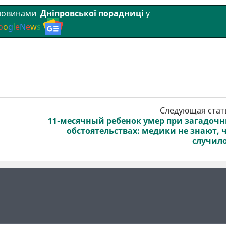
 новинами
Дніпровської порадниці
у
o
o
g
l
e
N
e
w
s
Следующая стат
11-месячный ребенок умер при загадоч
обстоятельствах: медики не знают, 
случил