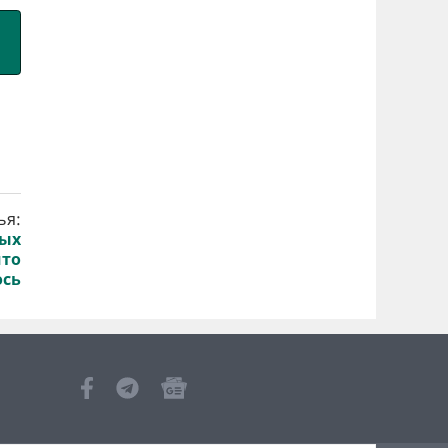
ья:
ных
что
ось