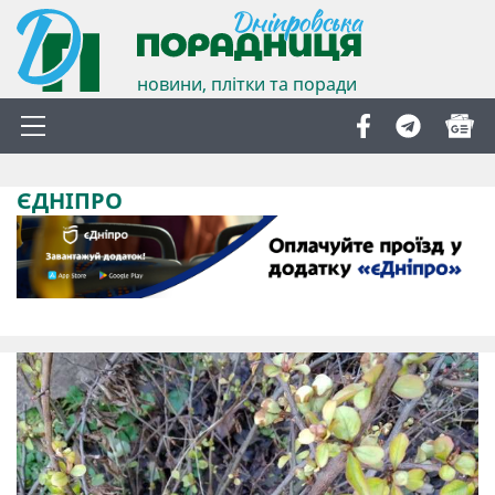
новини, плітки та поради
ЄДНІПРО