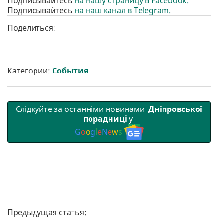
Подписывайтесь
на нашу страницу в Facebook.
Подписывайтесь
на наш канал в Telegram.
Поделиться:
Категории:
События
Слідкуйте за останніми новинами
Дніпровської
порадниці
у
G
o
o
g
l
e
N
e
w
s
Предыдущая статья: