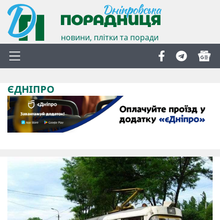
новини, плітки та поради
ЄДНІПРО