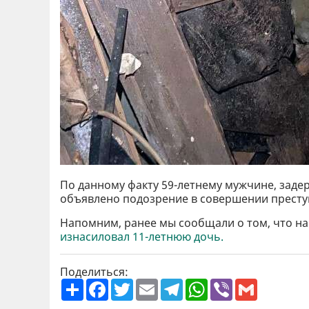
По данному факту 59-летнему мужчине, заде
объявлено подозрение в совершении преступ
Напомним, ранее мы сообщали о том, что 
изнасиловал 11-летнюю дочь.
Поделиться:
П
F
T
E
T
W
V
G
о
a
w
m
e
h
i
m
ш
c
i
a
l
a
b
a