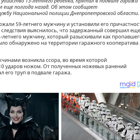
 убийство 13-летнего ребенка, прятал в подвале гаража
л еще полгода назад. Об этом сообщает
службу Национальной полиции Днепропетровской области.
ржали 59-летнего мужчину и установили его причастнос
де следствия выяснилось, что задержанный совершил ещ
64-летнего мужчину, который разыскивали как пропавшег
 было обнаружено на территории гаражного кооператива 
чинами возникла ссора, во время которой
0 ударов ножом. От полученных ножевых ранений
л его труп в подвале гаража.