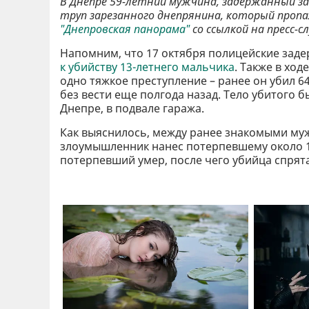
В Днепре 59-летний мужчина, задержанный за
труп зарезанного днепрянина, который пропа
"Днепровская панорама"
со ссылкой на пресс-
Напомним, что 17 октября полицейские заде
к убийству 13-летнего мальчика
. Также в хо
одно тяжкое преступление – ранее он убил 
без вести еще полгода назад. Тело убитого
Днепре, в подвале гаража.
Как выяснилось, между ранее знакомыми муж
злоумышленник нанес потерпевшему около 1
потерпевший умер, после чего убийца спрята