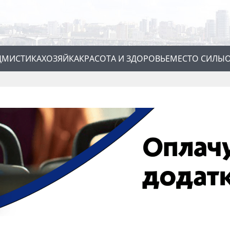
Д
МИСТИКА
ХОЗЯЙКА
КРАСОТА И ЗДОРОВЬЕ
МЕСТО СИЛЫ
О