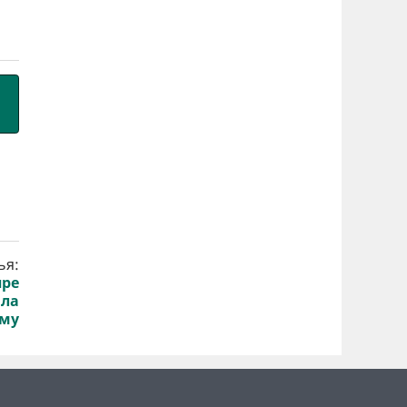
ья:
пре
ала
рму