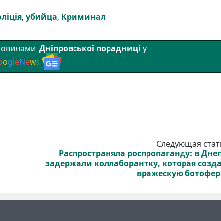
ліція
,
убийца
,
Криминал
 новинами
Дніпровської порадниці
у
o
o
g
l
e
N
e
w
s
Следующая стат
Распространяла роспропаганду: в Дне
задержали коллаборантку, которая созд
вражескую ботофе