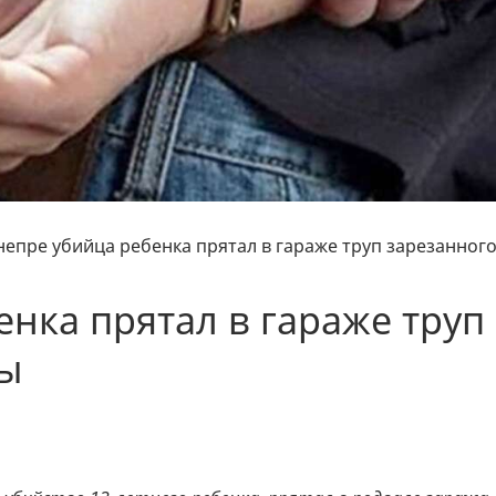
непре убийца ребенка прятал в гараже труп зарезанног
енка прятал в гараже труп
ы