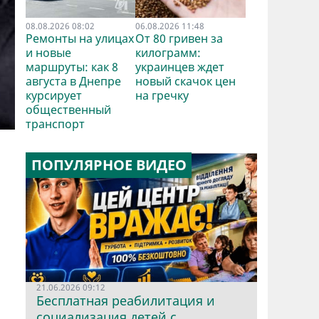
08.08.2026 08:02
06.08.2026 11:48
Ремонты на улицах
От 80 гривен за
и новые
килограмм:
маршруты: как 8
украинцев ждет
августа в Днепре
новый скачок цен
курсирует
на гречку
общественный
транспорт
о
ПОПУЛЯРНОЕ ВИДЕО
21.06.2026 09:12
Бесплатная реабилитация и
социализация детей с