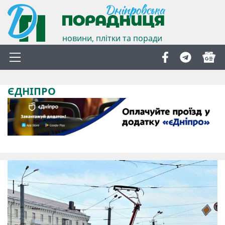
новини, плітки та поради
ЄДНІПРО