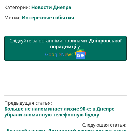
и
e
t
i
e
t
e
i
р
b
t
l
g
s
r
l
Категории:
Новости Днепра
и
o
e
r
A
т
o
r
a
p
Метки:
Интересные события
и
k
m
p
Слідкуйте за останніми новинами
Дніпровської
порадниці
у
G
o
o
g
l
e
N
e
w
s
Предыдущая статья:
Больше не напоминает лихие 90-е: в Днепре
убрали сломанную телефонную будку
Следующая статья:
Без хлеба и яиц. Домашний рецепт котлет всего