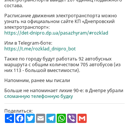
состава.
Расписание движения электротранспорта можно
узнать на официальном сайте КП «Днепровский
электротранспорт»:
https://det-dnipro.dp.ua/pasazhyram/#rozklad
Или в Telegram-боте:
https://t.me/rozklad_dnipro_bot
Также по городу будут работать 92 автобусных
маршрута с общим количеством 705 автобусов (из
них 113 - большой вместимости).
Напомним, ранее мы писали
Больше не напоминает лихие 90-е: в Днепре убрали
сломанную телефонную будку
Поделиться:
П
F
T
E
T
W
V
G
о
a
w
m
e
h
i
m
ш
c
i
a
l
a
b
a