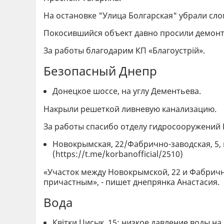
На остановке "Улица Болгарская" убрали сл
Покосившийся объект давно просили демонт
За работы благодарим КП «Благоустрій».
Безопасный Днепр
Донецкое шоссе, на углу Дементьева.
Накрыли решеткой ливневую канализацию.
За работы спасибо отделу гидросооружений 
Новокрымская, 22/Фабрично-заводская, 5,
(https://t.me/korbanofficial/2510)
«Участок между Новокрымской, 22 и Фабричн
причастным», - пишет днепрянка Анастасия.
Вода
Квітки Цисык, 15: низкое давление воды на