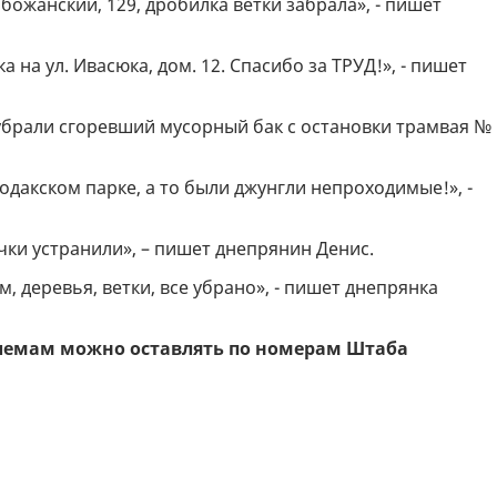
божанский, 129, дробилка ветки забрала», - пишет
 на ул. Ивасюка, дом. 12. Спасибо за ТРУД!», - пишет
 убрали сгоревший мусорный бак с остановки трамвая № 
одакском парке, а то были джунгли непроходимые!», -
ечки устранили», – пишет днепрянин Денис.
, деревья, ветки, все убрано», - пишет днепрянка
лемам можно оставлять по номерам Штаба