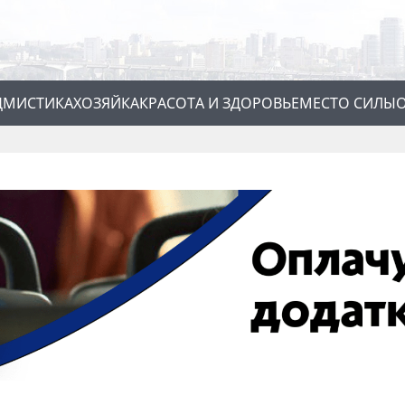
Д
МИСТИКА
ХОЗЯЙКА
КРАСОТА И ЗДОРОВЬЕ
МЕСТО СИЛЫ
О