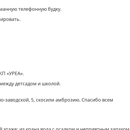
оманную телефонную будку.
ировать.
КП «УРЕА».
 между детсадом и школой.
о-заводской, 5, скосили амброзию. Спасибо всем
 9 этаже; из крана вода с осадком и неприятным запахом