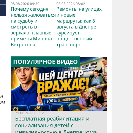
08.08.2026 09:30
08.08.2026 08:02
Почему сегодня
Ремонты на улицах
нельзя жаловаться
и новые
на судьбу и
маршруты: как 8
смотреть в
августа в Днепре
зеркало: главные
курсирует
приметы Мирона
общественный
Ветрогона
транспорт
ПОПУЛЯРНОЕ ВИДЕО
ан
ом
21.06.2026 09:12
Бесплатная реабилитация и
социализация детей с
инвалидностью в Днепре: куда