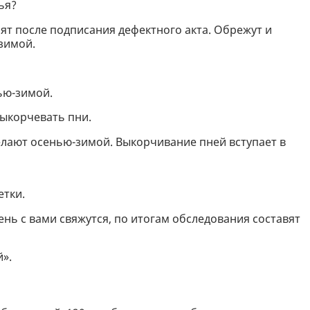
ья?
лят после подписания дефектного акта. Обрежут и
зимой.
нью-зимой.
 выкорчевать пни.
делают осенью-зимой. Выкорчивание пней вступает в
етки.
ень с вами свяжутся, по итогам обследования составят
».