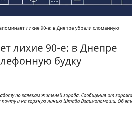
апоминает лихие 90-е: в Днепре убрали сломанную
т лихие 90-е: в Днепре
елефонную будку
аботу по заявкам жителей города. Сообщения от горож
на почту и на горячую линию Штаба Взаимопомощи. Об эт