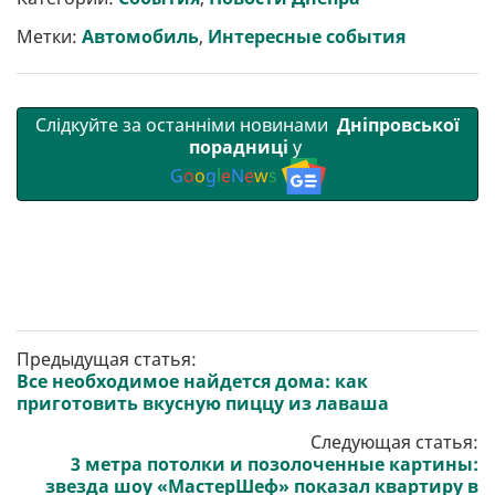
и
o
e
r
A
т
o
r
a
p
Метки:
Автомобиль
,
Интересные события
и
k
m
p
Слідкуйте за останніми новинами
Дніпровської
порадниці
у
G
o
o
g
l
e
N
e
w
s
Предыдущая статья:
Все необходимое найдется дома: как
приготовить вкусную пиццу из лаваша
Следующая статья:
3 метра потолки и позолоченные картины:
звезда шоу «МастерШеф» показал квартиру в