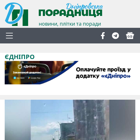
новини, плітки та поради
ЄДНІПРО