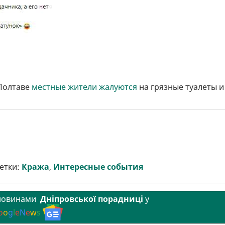
 Полтаве
местные жители жалуются
на грязные туалеты и
етки:
Кража
,
Интересные события
 новинами
Дніпровської порадниці
у
o
o
g
l
e
N
e
w
s