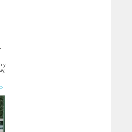
.
о у
му,