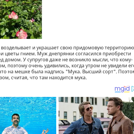
да возделывает и украшает свою придомовую территорию
ои цветы гнием. Муж днепрянки согласился приобрести
д домом. У супругов даже не возникло мысли, что кому-
, поэтому очень удивились, когда утром не увидели ег
что на мешке была надпись "Мука. Высший сорт". Поэто
зом, считая, что там находится мука.