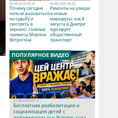
08.08.2026 09:30
08.08.2026 08:02
Почему сегодня
Ремонты на улицах
нельзя жаловаться
и новые
на судьбу и
маршруты: как 8
смотреть в
августа в Днепре
зеркало: главные
курсирует
приметы Мирона
общественный
Ветрогона
транспорт
ПОПУЛЯРНОЕ ВИДЕО
21.06.2026 09:12
Бесплатная реабилитация и
социализация детей с
инвалидностью в Днепре: куда