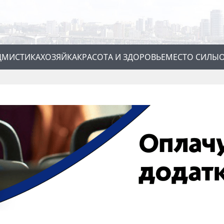
Д
МИСТИКА
ХОЗЯЙКА
КРАСОТА И ЗДОРОВЬЕ
МЕСТО СИЛЫ
О