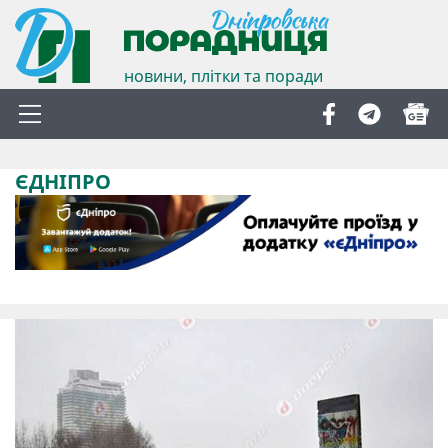
новини, плітки та поради
ЄДНІПРО