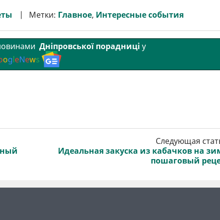
еты
Метки:
Главное
,
Интересные события
 новинами
Дніпровської порадниці
у
o
o
g
l
e
N
e
w
s
Следующая стат
рный
Идеальная закуска из кабачков на зи
пошаговый рец