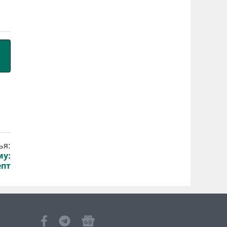
ья:
му:
епт