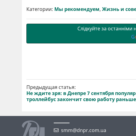
и
e
t
i
e
t
e
i
р
b
t
l
g
s
r
l
Категории:
Мы рекомендуем
,
Жизнь и сов
и
o
e
r
A
т
o
r
a
p
и
k
m
p
Слідкуйте за останніми
G
Предыдущая статья:
Не ждите зря: в Днепре 7 сентября популя
троллейбус закончит свою работу раньше
smm@dnpr.com.ua