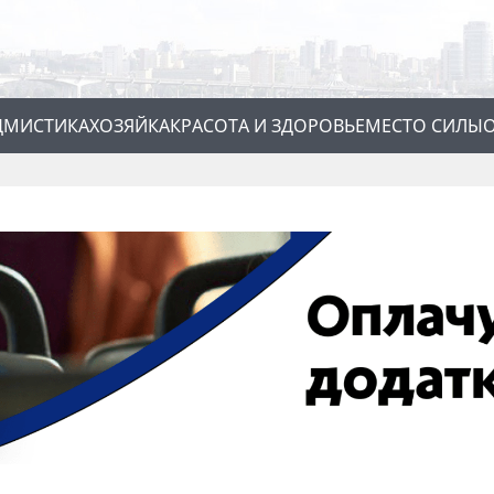
Д
МИСТИКА
ХОЗЯЙКА
КРАСОТА И ЗДОРОВЬЕ
МЕСТО СИЛЫ
О