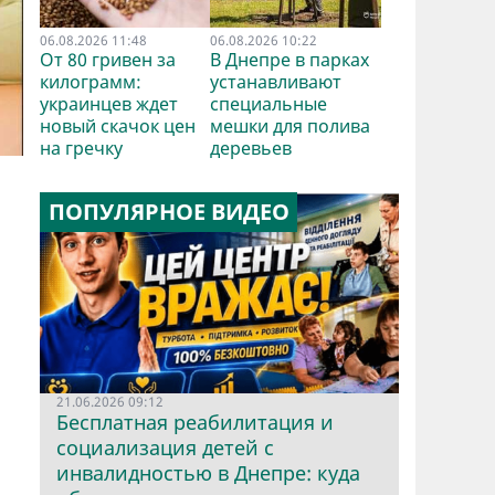
06.08.2026 11:48
06.08.2026 10:22
От 80 гривен за
В Днепре в парках
килограмм:
устанавливают
украинцев ждет
специальные
новый скачок цен
мешки для полива
на гречку
деревьев
ПОПУЛЯРНОЕ ВИДЕО
21.06.2026 09:12
Бесплатная реабилитация и
социализация детей с
инвалидностью в Днепре: куда