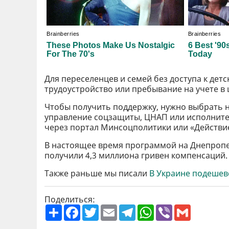
Для переселенцев и семей без доступа к дет
трудоустройство или пребывание на учете в 
Чтобы получить поддержку, нужно выбрать н
управление соцзащиты, ЦНАП или исполните
через портал Минсоцполитики или «Действи
В настоящее время программой на Днепропе
получили 4,3 миллиона гривен компенсаций.
Также раньше мы писали
В Украине подешев
Поделиться:
П
F
T
E
T
W
V
G
о
a
w
m
e
h
i
m
ш
c
i
a
l
a
b
a