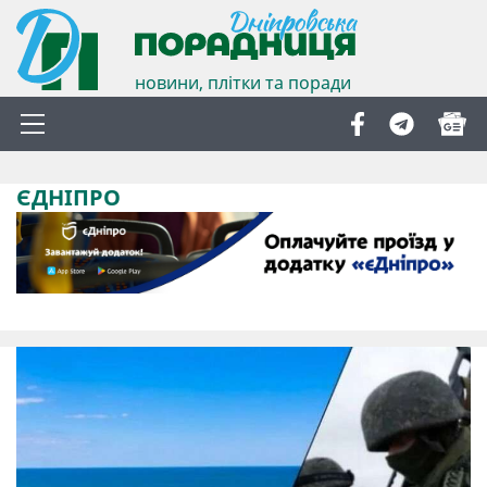
новини, плітки та поради
ЄДНІПРО