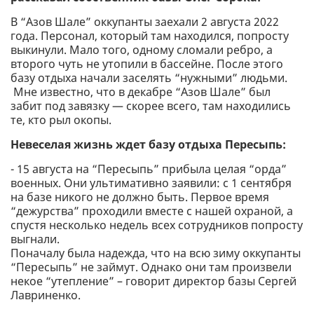
В “Азов Шале” оккупанты заехали 2 августа 2022
года. Персонал, который там находился, попросту
выкинули. Мало того, одному сломали ребро, а
второго чуть не утопили в бассейне. После этого
базу отдыха начали заселять “нужными” людьми.
Мне известно, что в декабре “Азов Шале” был
забит под завязку — скорее всего, там находились
те, кто рыл окопы.
Невеселая жизнь ждет базу отдыха Пересыпь:
- 15 августа на “Пересыпь” прибыла целая “орда”
военных. Они ультимативно заявили: с 1 сентября
на базе никого не должно быть. Первое время
“дежурства” проходили вместе с нашей охраной, а
спустя несколько недель всех сотрудников попросту
выгнали.
Поначалу была надежда, что на всю зиму оккупанты
“Пересыпь” не займут. Однако они там произвели
некое “утепление” – говорит директор базы Сергей
Лавриненко.