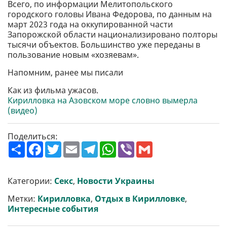
Всего, по информации Мелитопольского
городского головы Ивана Федорова, по данным на
март 2023 года на оккупированной части
Запорожской области национализировано полторы
тысячи объектов. Большинство уже переданы в
пользование новым «хозяевам».
Напомним, ранее мы писали
Как из фильма ужасов.
Кирилловка на Азовском море словно вымерла
(видео)
Поделиться:
П
F
T
E
T
W
V
G
о
a
w
m
e
h
i
m
ш
c
i
a
l
a
b
a
и
e
t
i
e
t
e
i
р
b
t
l
g
s
r
l
Категории:
Секс
,
Новости Украины
и
o
e
r
A
т
o
r
a
p
Метки:
Кирилловка
,
Отдых в Кирилловке
,
и
k
m
p
Интересные события