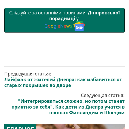
Слідкуйте за останніми новинами
Дніпровської
порадниці
у
G
o
o
g
l
e
N
e
w
s
Предыдущая статья:
Лайфхак от жителей Днепра: как избавиться от
старых покрышек во дворе
Следующая статья:
"Интегрироваться сложно, но потом станет
приятно за себя". Как дети из Днепра учатся в
школах Финляндии и Швеции