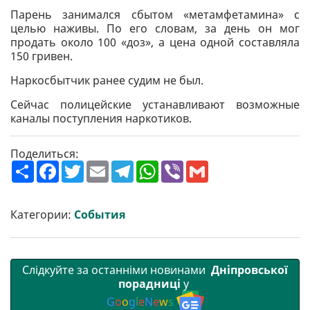
Парень занимался сбытом «метамфетамина» с
целью наживы. По его словам, за день он мог
продать около 100 «доз», а цена одной составляла
150 гривен.
Наркосбытчик ранее судим не был.
Сейчас полицейские устанавливают возможные
каналы поступления наркотиков.
Поделиться:
П
F
T
E
T
W
V
G
о
a
w
m
e
h
i
m
ш
c
i
a
l
a
b
a
и
e
t
i
e
t
e
i
р
b
t
l
g
s
r
l
Категории:
События
и
o
e
r
A
т
o
r
a
p
и
k
m
p
Слідкуйте за останніми новинами
Дніпровської
порадниці
у
G
o
o
g
l
e
N
e
w
s