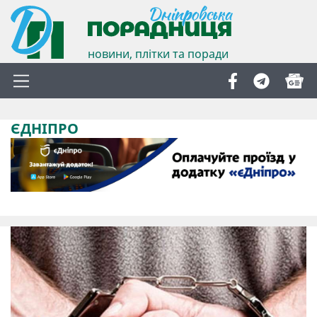
новини, плітки та поради
ЄДНІПРО