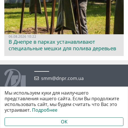
06.08.2026 10:22
В Днепре в парках устанавливают
специальные мешки для полива деревьев
smm@dnpr.com.ua
Мы используем куки для наилучшего
представления нашего сайта. Если Вы продолжите
использовать сайт, мы будем считать что Вас это
устраивает.
Подробнее
©2026 https://dnpr.com.ua Дніпровська порадниця
Всі права захищені. При повному або частковому використанні
OK
матеріалів обов'язкове активне гіперпосилання у першому абзаці.