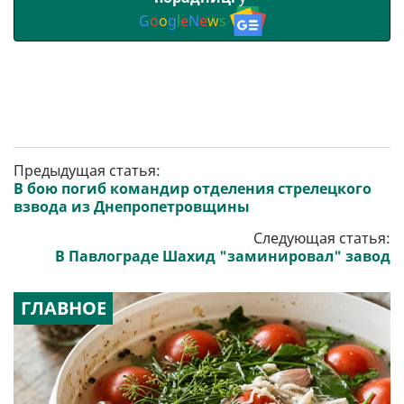
G
o
o
g
l
e
N
e
w
s
Предыдущая статья:
В бою погиб командир отделения стрелецкого
взвода из Днепропетровщины
Следующая статья:
В Павлограде Шахид "заминировал" завод
ГЛАВНОЕ