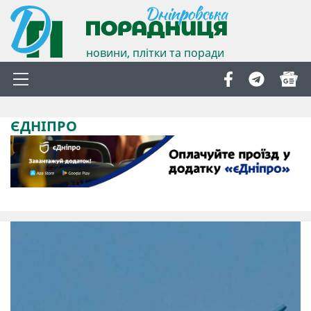
новини, плітки та поради
ЄДНІПРО