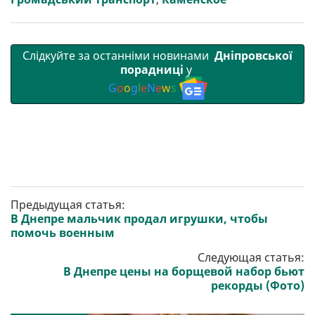
Слідкуйте за останніми новинами
Дніпровської
порадниці
у
G
o
o
g
l
e
N
e
w
s
Предыдущая статья:
В Днепре мальчик продал игрушки, чтобы
помочь военным
Следующая статья:
В Днепре цены на борщевой набор бьют
рекорды (Фото)