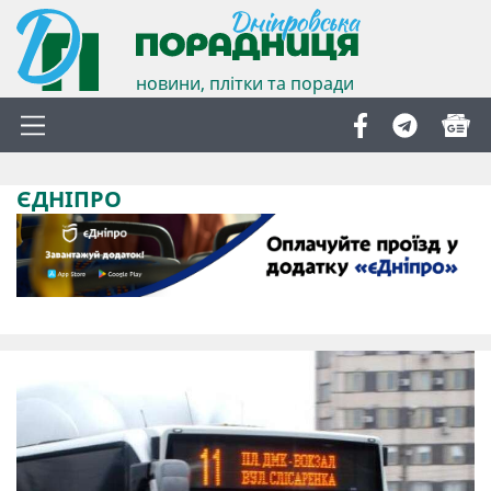
новини, плітки та поради
ЄДНІПРО