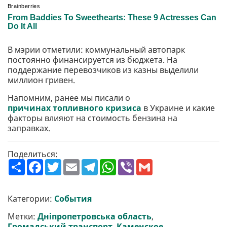
В мэрии отметили: коммунальный автопарк
постоянно финансируется из бюджета. На
поддержание перевозчиков из казны выделили
миллион гривен.
Напомним, ранее мы писали о
причинах топливного кризиса
в Украине и какие
факторы влияют на стоимость бензина на
заправках.
Поделиться:
П
F
T
E
T
W
V
G
о
a
w
m
e
h
i
m
ш
c
i
a
l
a
b
a
и
e
t
i
e
t
e
i
р
b
t
l
g
s
r
l
Категории:
События
и
o
e
r
A
т
o
r
a
p
Метки:
Дніпропетровська область
,
и
k
m
p
Громадський транспорт
,
Каменское