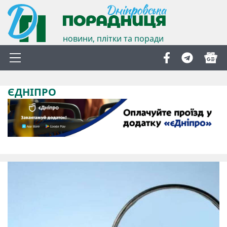
новини, плітки та поради
ЄДНІПРО