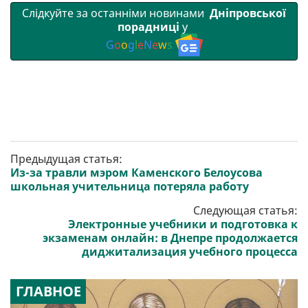
Слідкуйте за останніми новинами
Дніпровської
порадниці
у
G
o
o
g
l
e
N
e
w
s
Предыдущая статья:
Из-за травли мэром Каменского Белоусова
школьная учительница потеряла работу
Следующая статья:
Электронные учебники и подготовка к
экзаменам онлайн: в Днепре продолжается
диджитализация учебного процесса
ГЛАВНОЕ