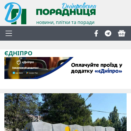
новини, плітки та поради
ЄДНІПРО