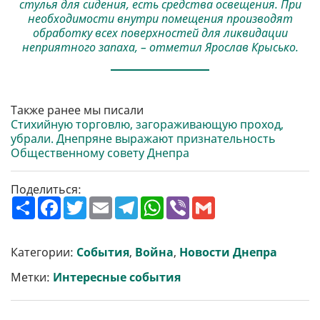
стулья для сидения, есть средства освещения. При
необходимости внутри помещения производят
обработку всех поверхностей для ликвидации
неприятного запаха, – отметил Ярослав Крысько.
Также ранее мы писали
Стихийную торговлю, загораживающую проход,
убрали. Днепряне выражают признательность
Общественному совету Днепра
Поделиться:
П
F
T
E
T
W
V
G
о
a
w
m
e
h
i
m
ш
c
i
a
l
a
b
a
и
e
t
i
e
t
e
i
р
b
t
l
g
s
r
l
Категории:
События
,
Война
,
Новости Днепра
и
o
e
r
A
т
o
r
a
p
Метки:
Интересные события
и
k
m
p