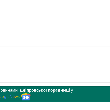
 новинами
Дніпровської порадниці
у
o
o
g
l
e
N
e
w
s