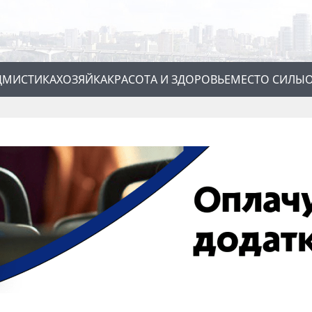
Д
МИСТИКА
ХОЗЯЙКА
КРАСОТА И ЗДОРОВЬЕ
МЕСТО СИЛЫ
О