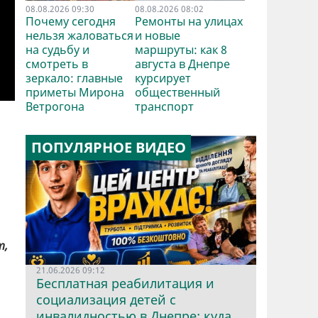
08.08.2026 09:30
08.08.2026 08:02
Почему сегодня
Ремонты на улицах
нельзя жаловаться
и новые
на судьбу и
маршруты: как 8
смотреть в
августа в Днепре
зеркало: главные
курсирует
приметы Мирона
общественный
Ветрогона
транспорт
ПОПУЛЯРНОЕ ВИДЕО
т,
21.06.2026 09:12
Бесплатная реабилитация и
социализация детей с
инвалидностью в Днепре: куда