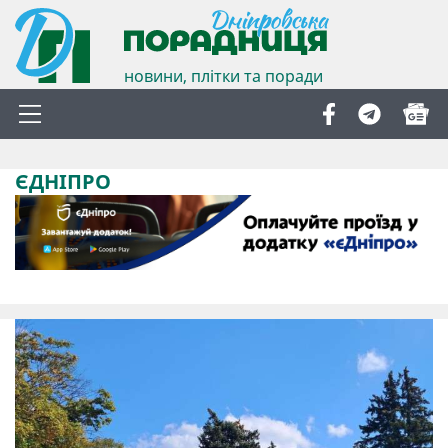
новини, плітки та поради
ЄДНІПРО