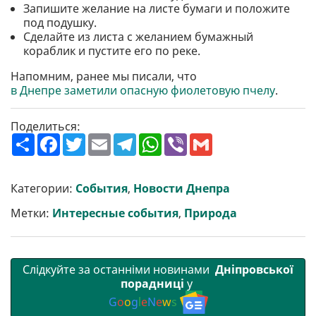
Запишите желание на листе бумаги и положите
под подушку.
Сделайте из листа с желанием бумажный
кораблик и пустите его по реке.
Напомним, ранее мы писали, что
в Днепре заметили опасную фиолетовую пчелу
.
Поделиться:
П
F
T
E
T
W
V
G
о
a
w
m
e
h
i
m
ш
c
i
a
l
a
b
a
и
e
t
i
e
t
e
i
р
b
t
l
g
s
r
l
Категории:
События
,
Новости Днепра
и
o
e
r
A
т
o
r
a
p
Метки:
Интересные события
,
Природа
и
k
m
p
Слідкуйте за останніми новинами
Дніпровської
порадниці
у
G
o
o
g
l
e
N
e
w
s