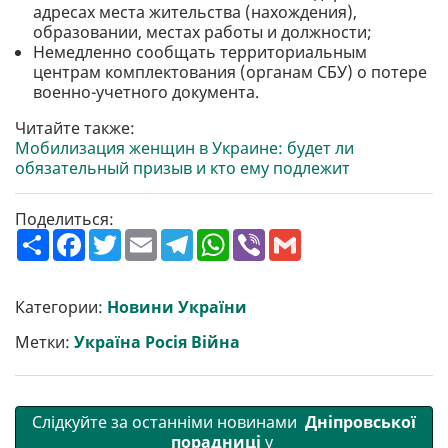
адресах места жительства (нахождения),
образовании, местах работы и должности;
Немедленно сообщать территориальным
центрам комплектования (органам СБУ) о потере
военно-учетного документа.
Читайте также:
Мобилизация женщин в Украине: будет ли
обязательный призыв и кто ему подлежит
Поделиться:
П
F
T
E
T
W
V
G
о
a
w
m
e
h
i
m
ш
c
i
a
l
a
b
a
и
e
t
i
e
t
e
i
р
b
t
l
g
s
r
l
Категории:
Новини України
и
o
e
r
A
т
o
r
a
p
Метки:
Україна Росія Війна
и
k
m
p
Слідкуйте за останніми новинами
Дніпровської
порадниці
у