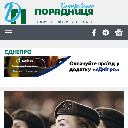
новини, плітки та поради
ЄДНІПРО