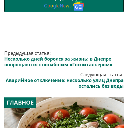
G
o
o
g
l
e
N
e
w
s
Предыдущая статья:
Несколько дней боролся за жизнь: в Днепре
попрощаются с погибшим «Госпитальером»
Следующая статья:
Аварийное отключение: несколько улиц Днепра
остались без воды
ГЛАВНОЕ