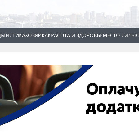
Д
МИСТИКА
ХОЗЯЙКА
КРАСОТА И ЗДОРОВЬЕ
МЕСТО СИЛЫ
О