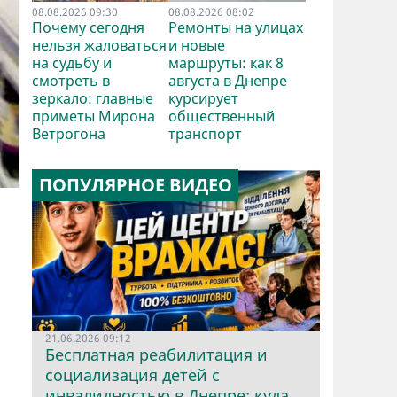
08.08.2026 09:30
08.08.2026 08:02
Почему сегодня
Ремонты на улицах
нельзя жаловаться
и новые
на судьбу и
маршруты: как 8
смотреть в
августа в Днепре
зеркало: главные
курсирует
приметы Мирона
общественный
Ветрогона
транспорт
ПОПУЛЯРНОЕ ВИДЕО
21.06.2026 09:12
Бесплатная реабилитация и
социализация детей с
инвалидностью в Днепре: куда