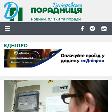
новини, плітки та поради
ЄДНІПРО