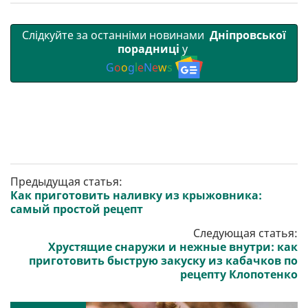
Слідкуйте за останніми новинами
Дніпровської
порадниці
у
G
o
o
g
l
e
N
e
w
s
Предыдущая статья:
Как приготовить наливку из крыжовника:
самый простой рецепт
Следующая статья:
Хрустящие снаружи и нежные внутри: как
приготовить быструю закуску из кабачков по
рецепту Клопотенко