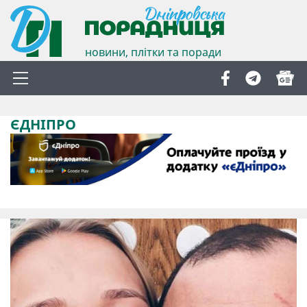
новини, плітки та поради
ЄДНІПРО