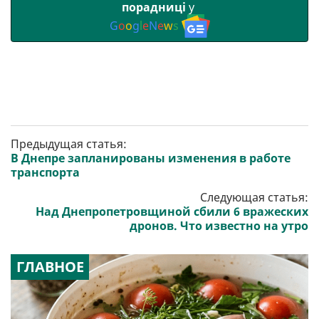
порадниці
у
G
o
o
g
l
e
N
e
w
s
Предыдущая статья:
В Днепре запланированы изменения в работе
транспорта
Следующая статья:
Над Днепропетровщиной сбили 6 вражеских
дронов. Что известно на утро
ГЛАВНОЕ