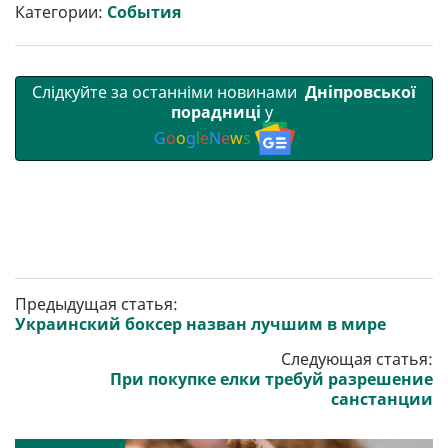
р
b
t
l
g
s
r
l
Категории:
События
и
o
e
r
A
т
o
r
a
p
и
k
m
p
Слідкуйте за останніми новинами
Дніпровської
порадниці
у
G
o
o
g
l
e
N
e
w
s
Предыдущая статья:
Украинский боксер назван лучшим в мире
Следующая статья:
При покупке елки требуй разрешение
санстанции