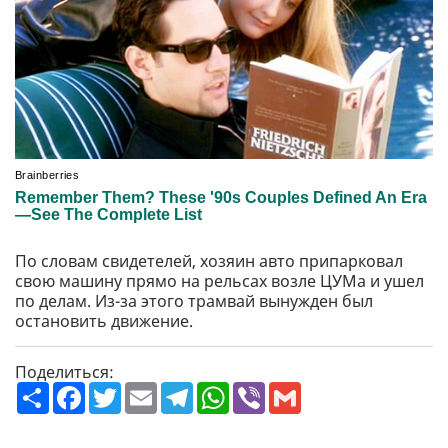
По словам свидетелей, хозяин авто припарковал
свою машину прямо на рельсах возле ЦУМа и ушел
по делам. Из-за этого трамвай вынужден был
остановить движение.
Поделиться:
П
F
T
E
T
W
V
G
о
a
w
m
e
h
i
m
ш
c
i
a
l
a
b
a
и
e
t
i
e
t
e
i