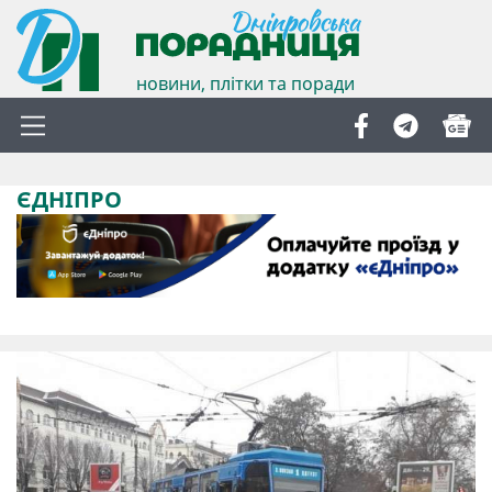
новини, плітки та поради
ЄДНІПРО