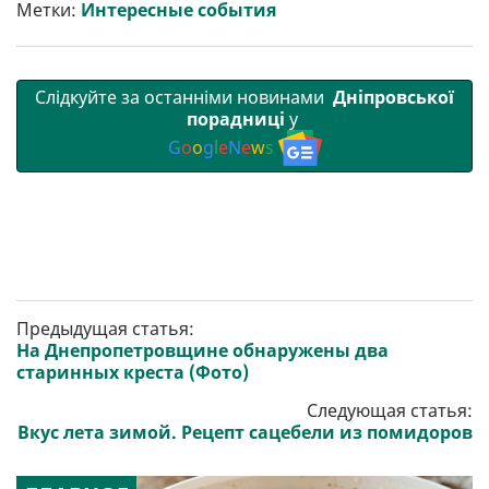
т
o
r
a
p
Метки:
Интересные события
и
k
m
p
Слідкуйте за останніми новинами
Дніпровської
порадниці
у
G
o
o
g
l
e
N
e
w
s
Предыдущая статья:
На Днепропетровщине обнаружены два
старинных креста (Фото)
Следующая статья:
Вкус лета зимой. Рецепт сацебели из помидоров