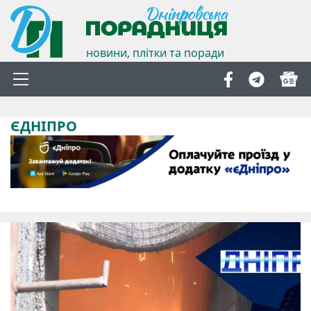
новини, плітки та поради
ЄДНІПРО