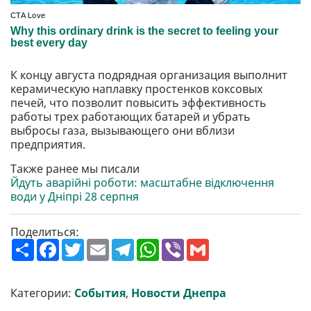
К концу августа подрядная организация выполнит
керамическую наплавку простенков коксовых
печей, что позволит повысить эффективность
работы трех работающих батарей и убрать
выбросы газа, вызывающего они вблизи
предприятия.
Также ранее мы писали
Йдуть аварійні роботи: масштабне відключення
води у Дніпрі 28 серпня
Поделиться:
П
F
T
E
T
W
V
G
о
a
w
m
e
h
i
m
ш
c
i
a
l
a
b
a
и
e
t
i
e
t
e
i
р
b
t
l
g
s
r
l
Категории:
События
,
Новости Днепра
и
o
e
r
A