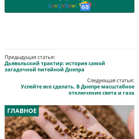
G
o
o
g
l
e
N
e
w
s
Предыдущая статья:
Дьявольский трактир: история самой
загадочной питейной Днепра
Следующая статья:
Успейте все сделать. В Днепре масштабное
отключение света и газа
ГЛАВНОЕ