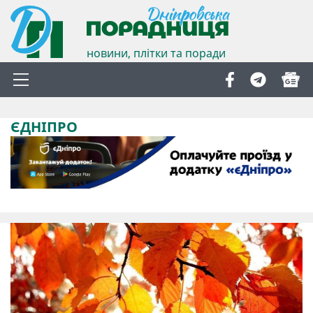
новини, плітки та поради
ЄДНІПРО