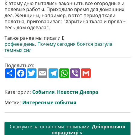
К этому дню пытались закончить все огородные и
полевые работы. Приходило время для домашних
дел. Женщины, например, в этот период ткали
полотна, приговаривая: "Харитина ткала и пряла –
весь дом одевала".
Также ранее мы писали Е
рофеев день. Почему сегодня боятся разгула
темных сил
Поделиться:
П
F
T
E
T
W
V
G
о
a
w
m
e
h
i
m
ш
c
i
a
l
a
b
a
и
e
t
i
e
t
e
i
р
b
t
l
g
s
r
l
Категории:
События
,
Новости Днепра
и
o
e
r
A
т
o
r
a
p
Метки:
Интересные события
и
k
m
p
Слідкуйте за останніми новинами
Дніпровської
порадниці
у