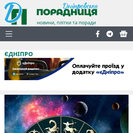
новини, плітки та поради
ЄДНІПРО