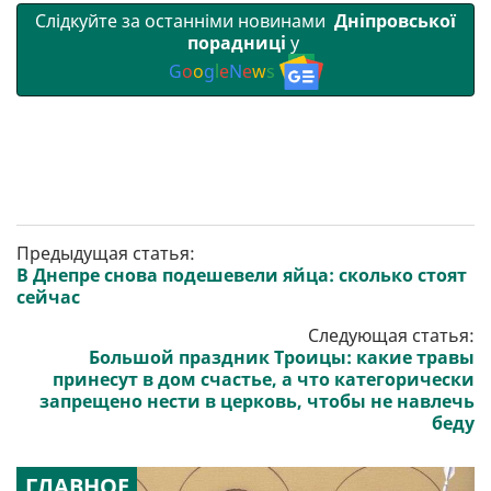
Слідкуйте за останніми новинами
Дніпровської
порадниці
у
G
o
o
g
l
e
N
e
w
s
Предыдущая статья:
В Днепре снова подешевели яйца: сколько стоят
сейчас
Следующая статья:
Большой праздник Троицы: какие травы
принесут в дом счастье, а что категорически
запрещено нести в церковь, чтобы не навлечь
беду
ГЛАВНОЕ