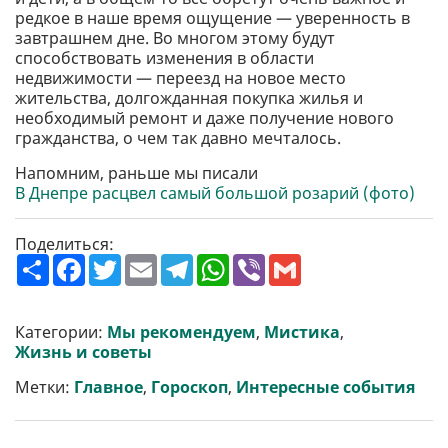
редкое в наше время ощущение — уверенность в
завтрашнем дне. Во многом этому будут
способствовать изменения в области
недвижимости — переезд на новое место
жительства, долгожданная покупка жилья и
необходимый ремонт и даже получение нового
гражданства, о чем так давно мечталось.
Напомним, раньше мы писали
В Днепре расцвел самый большой розарий (фото)
Поделиться:
П
F
T
E
T
W
V
G
о
a
w
m
e
h
i
m
ш
c
i
a
l
a
b
a
и
e
t
i
e
t
e
i
р
b
t
l
g
s
r
l
Категории:
Мы рекомендуем
,
Мистика
,
и
o
e
r
A
Жизнь и советы
т
o
r
a
p
и
k
m
p
Метки:
Главное
,
Гороскоп
,
Интересные события