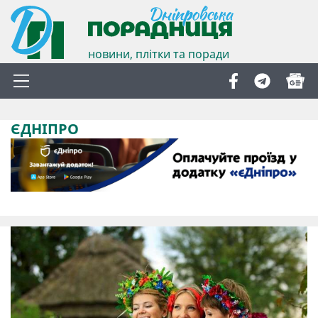
новини, плітки та поради
ЄДНІПРО