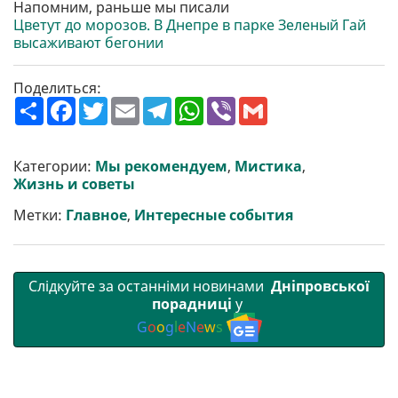
Напомним, раньше мы писали
Цветут до морозов. В Днепре в парке Зеленый Гай
высаживают бегонии
Поделиться:
П
F
T
E
T
W
V
G
о
a
w
m
e
h
i
m
ш
c
i
a
l
a
b
a
и
e
t
i
e
t
e
i
р
b
t
l
g
s
r
l
Категории:
Мы рекомендуем
,
Мистика
,
и
o
e
r
A
Жизнь и советы
т
o
r
a
p
и
k
m
p
Метки:
Главное
,
Интересные события
Слідкуйте за останніми новинами
Дніпровської
порадниці
у
G
o
o
g
l
e
N
e
w
s