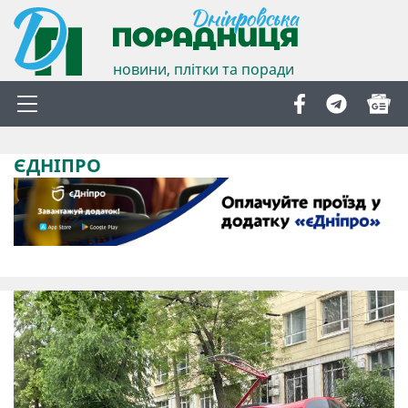
новини, плітки та поради
ЄДНІПРО