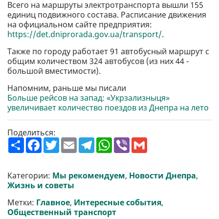
Всего на маршруты электротранспорта вышли 155
единиц подвижного состава. Расписание движения
на официальном сайте предприятия:
https://det.dniprorada.gov.ua/transport/
.
Также по городу работает 91 автобусный маршрут с
общим количеством 324 автобусов (из них 44 -
большой вместимости).
Напомним, раньше мы писали
Больше рейсов на запад: «Укрзализныця»
увеличивает количество поездов из Днепра на лето
Поделиться:
П
F
T
E
T
W
V
G
о
a
w
m
e
h
i
m
ш
c
i
a
l
a
b
a
и
e
t
i
e
t
e
i
р
b
t
l
g
s
r
l
Категории:
Мы рекомендуем
,
Новости Днепра
,
и
o
e
r
A
Жизнь и советы
т
o
r
a
p
и
k
m
p
Метки:
Главное
,
Интересные события
,
Общественный транспорт