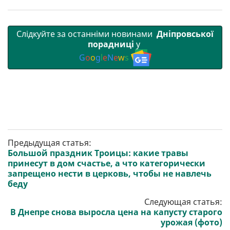
Слідкуйте за останніми новинами
Дніпровської
порадниці
у
G
o
o
g
l
e
N
e
w
s
Предыдущая статья:
Большой праздник Троицы: какие травы
принесут в дом счастье, а что категорически
запрещено нести в церковь, чтобы не навлечь
беду
Следующая статья:
В Днепре снова выросла цена на капусту старого
урожая (фото)