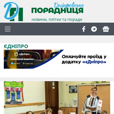
новини, плітки та поради
ЄДНІПРО