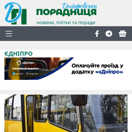
новини, плітки та поради
ЄДНІПРО