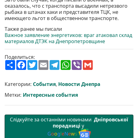
оказалось, что с транспорта высадили нетрезвого
рыбака в штанах хаки и представителя ТЦК, не
имеющего льгот в общественном транспорте.
Также ранее мы писали
Важное заявление энергетиков: враг атаковал склад
материалов ДТЭК на Днепропетровщине
Поделиться:
П
F
T
E
T
W
V
G
о
a
w
m
e
h
i
m
ш
c
i
a
l
a
b
a
и
e
t
i
e
t
e
i
р
b
t
l
g
s
r
l
Категории:
События
,
Новости Днепра
и
o
e
r
A
т
o
r
a
p
Метки:
Интересные события
и
k
m
p
Слідкуйте за останніми новинами
Дніпровської
порадниці
у
G
o
o
g
l
e
N
e
w
s