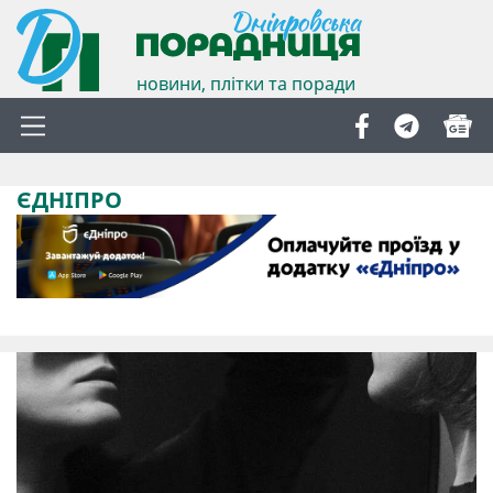
новини, плітки та поради
ЄДНІПРО